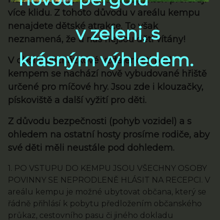
více klidu. Z tohoto důvodu v areálu kempu
nenajdete dětské atrakce. To však
v zeleni,
s
neznamená, že u nás nejsou děti vítány!
krásným výhledem.
V obci v docházkové vzdálenosti pod
kempem se nachází nově vybudované hřiště
určené pro míčové hry. Jsou zde i klouzačky,
pískoviště a další vyžití pro děti.
Z důvodu bezpečnosti (pohyb vozidel) a s
ohledem na ostatní hosty prosíme rodiče, aby
své děti měli neustále pod dohledem.
1. PO VSTUPU DO KEMPU JSOU VŠECHNY OSOBY
POVINNY SE NEPRODLENĚ HLÁSIT NA RECEPCI. V
areálu kempu je možné ubytovat občana, který se
řádně přihlásí k pobytu předložením občanského
průkaz, cestovního pasu či jiného dokladu