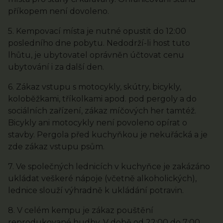
příkopem není dovoleno.
5. Kempovací místa je nutné opustit do 12:00
posledního dne pobytu. Nedodrží-li host tuto
lhůtu, je ubytovatel oprávněn účtovat cenu
ubytování i za další den.
6. Zákaz vstupu s motocykly, skútry, bicykly,
koloběžkami, tříkolkami apod. pod pergoly a do
sociálních zařízení, zákaz míčových her tamtéž.
Bicykly ani motocykly není povoleno opírat o
stavby. Pergola před kuchyňkou je nekuřácká a je
zde zákaz vstupu psům.
7. Ve společných lednicích v kuchyňce je zakázáno
ukládat veškeré nápoje (včetně alkoholických),
lednice slouží výhradně k ukládání potravin.
8. V celém kempu je zákaz pouštění
reprodukované hudby. V době od 22:00 do 7:00