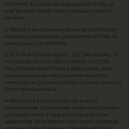
totožnosti. Za ubytování a poskytnuté služby je
host povinen uhradit ceny v souladu s platným
ceníkem.
2. Návštěvy jsou povoleny pouze po předchozím
souhlasu provozovatele, jsou povinny se hlásit na
recepci a jsou zpoplatněny.
3. VSTUP A UŽÍVÁNÍ KEMPU, VČETNĚ KIOSKU, JE
POVOLENO POUZE UBYTOVANÝM HOSTŮM,
OHLÁŠENÝM NÁVŠTĚVÁM a dále hostům, kteří
nejsou bacilonosiči nebo postiženi infekčními
nemocemi, ani jim nebyl nařízen zvýšený zdravotní
dozor nebo karanténa.
4. Návštěvník bude umístěn dle pokynů
provozovatele. Provozovatel ukáže hostům místo
pro stavění stanů a karavanů. Host je povinen
respektovat zákaz stavění stanů mimo vyhrazená
místa pro stany či karavany. Ohraničování stanů