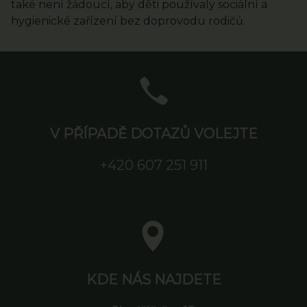
také není žádoucí, aby děti používaly sociální a
hygienické zařízení bez doprovodu rodičů.
V PŘÍPADĚ DOTAZŮ VOLEJTE
+420 607 251 911
KDE NÁS NAJDETE