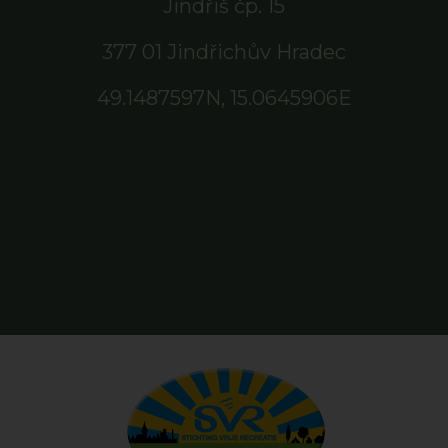
Jindřiš čp. 15
377 01 Jindřichův Hradec
49.1487597N, 15.0645906E