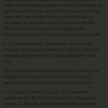
platí v celém areálu kempu noční klid. Důrazně Vás
žádáme o zdržení se jakýchkoliv projevů, které by
tento klid narušovaly. Rušení nočního klidu je
důvodem k ukončení pobytu, a to bez náhrady.
Věříme ve Vaši ohleduplnost. Předejděme
problémům, u kterých by musela asistovat policie.
9. Za případné škody způsobené na zařízení a
majetku Autocampu odpovídá host dle platných
předpisů a je povinen tyto škody nahradit v plné
výši.
10. Provozovatel neodpovídá za škody vzniklé na
majetku klienta a neručí za ztrátu či odcizení
osobních věcí, proto si, prosím, vše zamykejte.
11. Z bezpečnostních důvodů není dovoleno
nechávat děti do 10 let v prostorách kempu bez
dozoru. Z důvodu dodržování pořádku a čistoty