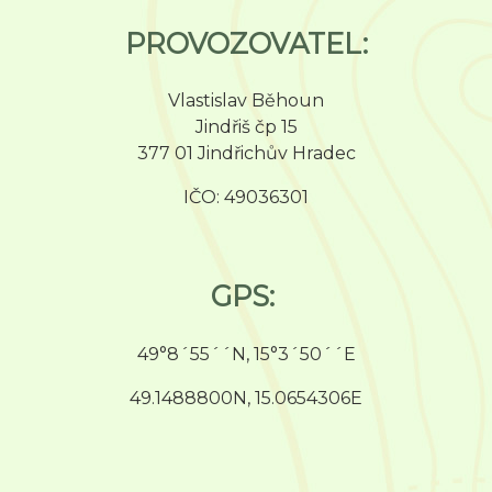
PROVOZOVATEL:
Vlastislav Běhoun
Jindřiš čp 15
377 01 Jindřichův Hradec
IČO: 49036301
GPS:
49°8´55´´N, 15°3´50´´E
49.1488800N, 15.0654306E