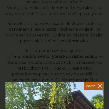
stromů, které Vám zajistí stín.
Sociály jsou několikrát denně uklízeny, takže jsou
vždy perfektně čisté a teplá voda teče po celý den.
Kemp leží na konci vesnice, je obklopen loukami,
pastvinami a lesy a nabízí nádherné výhledy na
okolní přírodu i vesnici. Uvidíte od nás i projíždějící
parní vlak, který má ve vsi zastávku.
Krátkou procházkou dojdete k
našemu
soukromému rybníčku s čistou vodou
, ve
kterém se můžete vykoupat. Rybník má sečenou
hráz, udržovanou loučku u lesa a díky
pohodlnému přístupu do vody ho využijí i ti
nejmenší návštěvníci. Další možností je 8ha
zatopený pískový lom na konci vsi.
Zavřít
fotogalerie kempu