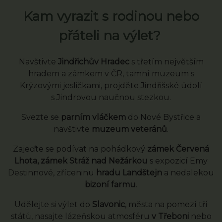
Kam vyrazit s rodinou nebo
přáteli na výlet?
Navštivte
Jindřichův Hradec
s třetím největším
hradem a zámkem v ČR, tamní muzeum s
Krýzovými jesličkami, projděte Jindřišské údolí
s Jindrovou naučnou stezkou.
Svezte se
parním vláčkem
do Nové Bystřice a
navštivte
muzeum veteránů
.
Zajeďte se podívat na pohádkový
zámek Červená
Lhota, zámek Stráž nad Nežárkou
s expozicí Emy
Destinnové, zříceninu
hradu Landštejn
a nedalekou
bizoní farmu
.
Udělejte si výlet do
Slavonic
, města na pomezí tří
států, nasajte lázeňskou atmosféru
v Třeboni
nebo